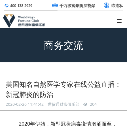
千万级富豪阶层荟聚
缔造私
400-138-2929
商务交流
美国知名自然医学专家在线公益直播：
新冠肺炎的防治
2020-02-26 11:41:42
世贸通财富俱乐部
204
2020年伊始，新型冠状病毒疫情汹涌而至，