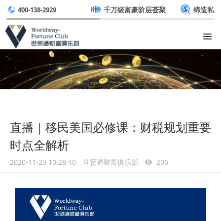
千万级富豪阶层荟聚
缔造私
400-138-2929
直播｜移民美国必修课：财税规划重要
时点全解析
2020-11-23 10:28:40
世贸通财富俱乐部
206