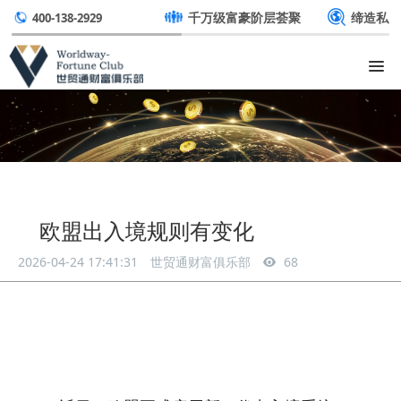
千万级富豪阶层荟聚
缔造私
400-138-2929
欧盟出入境规则有变化
2026-04-24 17:41:31
世贸通财富俱乐部
68