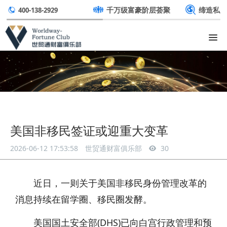
千万级富豪阶层荟聚
缔造私
400-138-2929
美国非移民签证或迎重大变革
2026-06-12 17:53:58
世贸通财富俱乐部
30
近日，一则关于美国非移民身份管理改革的
消息持续在留学圈、移民圈发酵。
美国国土安全部(DHS)已向白宫行政管理和预