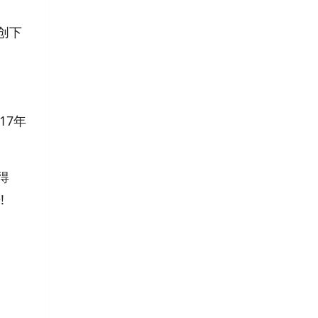
创下
17年
得
!