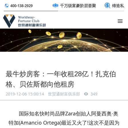
千万级富豪阶层荟聚
缔造私
400-138-2929
最牛炒房客：一年收租28亿！扎克伯
格、贝佐斯都向他租房
2019-12-06 15:00:14
世贸通财富俱乐部
349
国际知名快时尚品牌Zara创始人阿曼西奥·奥
特加(Amancio Ortega)最近又火了!这次不是因为