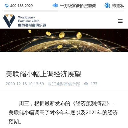
千万级富豪阶层荟聚
缔造私
400-138-2929
美联储小幅上调经济展望
2020-12-18 10:13:39
世贸通财富俱乐部
175
周三，根据最新发布的《经济预测摘要》，
美联储小幅调高了对今年年底以及2021年的经济
预期。