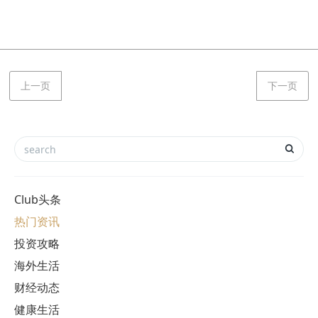
上一页
下一页
Club头条
热门资讯
投资攻略
海外生活
财经动态
健康生活